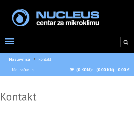
Naslovnica
kontakt
Moj račun
(0
KOM):
(0.00 KN)
0.00 €
Kontakt