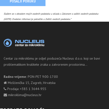
POŠALJI PORUKU
Slažem se s obradom mojih osobnih podataka u skladu s Zakonom o zaštiti osobnih podataka
(GDPR). Dodatne informacije potražite u Zaštiti osobnih podataka.*
Centar za mikroklimu je odjel poduzeća Nucleus d.o.o. koji se bavi
problematikom kvalitete zraka u zatvorenim prostorima...
Radno vrijeme:
PON-PET 9:00-17:00
Mošćenička 15, Zagreb, Hrvatska
Prodaja: +385 1 3644-955
mikroklima@nucleus.hr