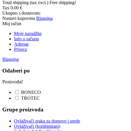
Total shipping (tax excl.)
Free shipping!
Tax
0.00 €
Ukupno s dostavom:
Nastavi kupovinu
Blagajna
Moj račun
Moje narudžbe
Info o računu
Adresar
Prijava
Blagajna
Odaberi po
Proizvođač
BONECO
TROTEC
Grupe proizvoda
Ovlaživači zraka za domove i urede
Ovlaživači (kombinirani)