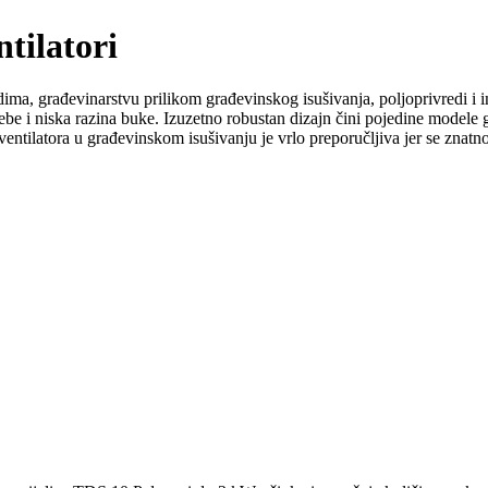
ntilatori
ima, građevinarstvu prilikom građevinskog isušivanja, poljoprivredi i i
otrebe i niska razina buke. Izuzetno robustan dizajn čini pojedine mode
ventilatora u građevinskom isušivanju je vrlo preporučljiva jer se znatno