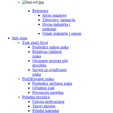
Reference
Javne ustanove
Zdravstvo, farmacija
Drvna industrija i
parketari
Ostale industrije i usluge
Info zona
Zrak znači život
Posljedice suhog zraka
Relativna vlažnost
zraka
Otvaranje prozora nije
dovoljno
Savjeti za ovlaživanje
zraka
Pročišćavanje zraka
Posljedice nečistog zraka
Očistimo zrak
Prevencija uspješna
Peludna groznica
Glavna neshvaćanja
Tipovi alergija
Peludni kalendar