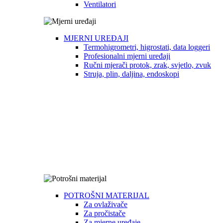
Ventilatori
MJERNI UREĐAJI
Termohigrometri, higrostati, data loggeri
Profesionalni mjerni uređaji
Ručni mjerači protok, zrak, svjetlo, zvuk
Struja, plin, daljina, endoskopi
POTROŠNI MATERIJAL
Za ovlaživače
Za pročistače
Za mjerne uređaje