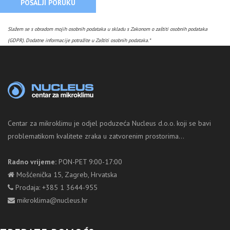
POŠALJI PORUKU
Slažem se s obradom mojih osobnih podataka u skladu s Zakonom o zaštiti osobnih podataka
(GDPR). Dodatne informacije potražite u Zaštiti osobnih podataka.*
Centar za mikroklimu je odjel poduzeća Nucleus d.o.o. koji se bavi
problematikom kvalitete zraka u zatvorenim prostorima...
Radno vrijeme:
PON-PET 9:00-17:00
Mošćenička 15, Zagreb, Hrvatska
Prodaja: +385 1 3644-955
mikroklima@nucleus.hr