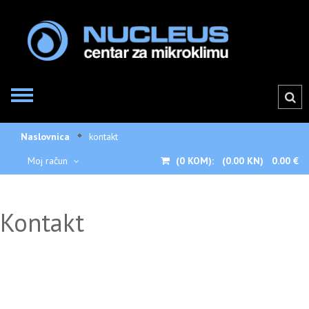
Naslovnica
kontakt
Moj račun
(0
KOM):
(0.00 KN)
0.00 €
Kontakt