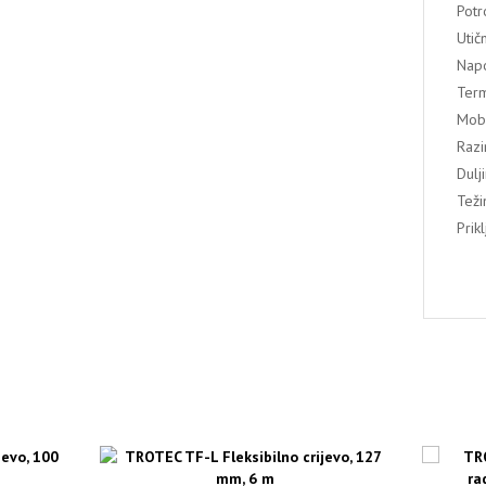
Potr
Utič
Napo
Term
Mobi
Razi
Dulj
Teži
Prik