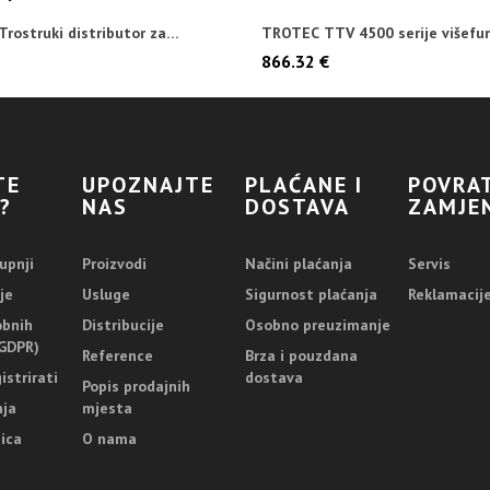
rostruki distributor za
TROTEC TTV 4500 serije višefun
.
ventilator
866.32 €
TE
UPOZNAJTE
PLAĆANE I
POVRAT
?
NAS
DOSTAVA
ZAMJE
upnji
Proizvodi
Načini plaćanja
Servis
je
Usluge
Sigurnost plaćanja
Reklamacij
obnih
Distribucije
Osobno preuzimanje
GDPR)
Reference
Brza i pouzdana
istrirati
dostava
Popis prodajnih
nja
mjesta
ica
O nama