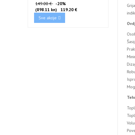
149.00 €
-20%
Grij
(898.11 kn)
119.20 €
indi
Sve akcije
Ovdj
Osob
Šasi
Prak
Mini
Diza
Robu
Ispr
Mogu
Tehn
Topl
Topl
Volu
Pove