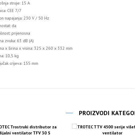
ošnja struje: 15 A
nica: CEE 7/7
n napajanja: 230 V / 50 Hz
ostat: da
lnost: prijenosna
na zvuka: 63 dB (A)
ina x širina x visina: 325 x 260 x 332 mm
na: 10,5 kg
ljučak crijeva: 155 mm
PROIZVODI KATEGO