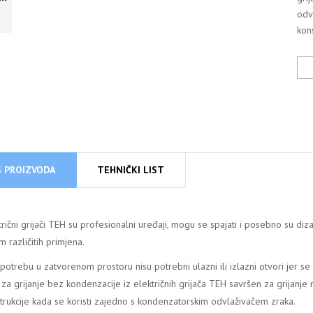
odv
kons
S PROIZVODA
TEHNIČKI LIST
trični grijači TEH su profesionalni uređaji, mogu se spajati i posebno su diza
m različitih primjena.
potrebu u zatvorenom prostoru nisu potrebni ulazni ili izlazni otvori jer se u
 za grijanje bez kondenzacije iz električnih grijača TEH savršen za grijanje n
trukcije kada se koristi zajedno s kondenzatorskim odvlaživačem zraka.