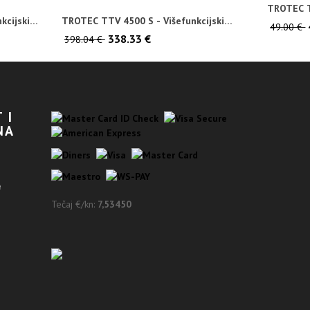
TROTEC T
kcijski
TROTEC TTV 4500 S - Višefunkcijski
49.00 €
ventilator
338.33 €
398.04 €
 I
NA
e
Tečaj €/kn:
7,53450