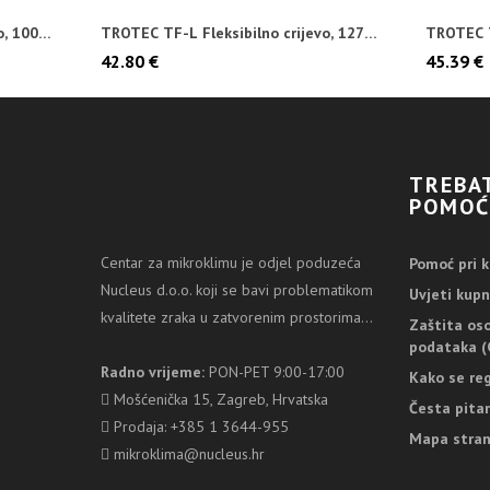
o, 100
TROTEC TF-L Fleksibilno crijevo, 127
TROTEC T
mm, 6 m
radijalni..
42.80 €
45.39 €
TREBA
POMOĆ
Centar za mikroklimu je odjel poduzeća
Pomoć pri k
Nucleus d.o.o. koji se bavi problematikom
Uvjeti kupn
kvalitete zraka u zatvorenim prostorima...
Zaštita os
podataka (
Radno vrijeme:
PON-PET 9:00-17:00
Kako se reg
Mošćenička 15, Zagreb, Hrvatska
Česta pita
Prodaja: +385 1 3644-955
Mapa stran
mikroklima@nucleus.hr