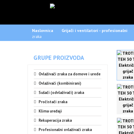
Naslovnica
Grijači i ventilatori - profesionalni
zraka
GRUPE PROIZVODA
Ovlaživači zraka za domove i urede
Ovlaživači (kombinirani)
Sušači (odvlaživači) zraka
Pročistači zraka
Klima uređaji
Rekuperacija zraka
Profesionalni ovlaživači zraka