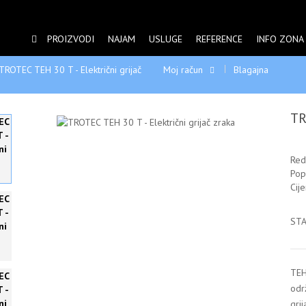
PROIZVODI
NAJAM
USLUGE
REFERENCE
INFO ZONA
TROTEC TEH 30 T - Električni grijač
Moj račun
Blagajna
TR
Red
Pop
Cij
STA
TEH
odr
gri