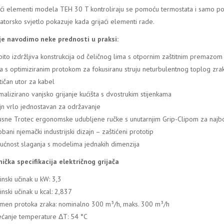
aći elementi modela TEH 30 T kontroliraju se pomoću termostata i samo po p
katorsko svjetlo pokazuje kada grijaći elementi rade.
e navodimo neke prednosti u praksi:
ito izdržljiva konstrukcija od čeličnog lima s otpornim zaštitnim premazom
ja s optimiziranim protokom za fokusiranu struju neturbulentnog toplog zra
tičan utor za kabel
malizirano vanjsko grijanje kućišta s dvostrukim stijenkama
jn vrlo jednostavan za održavanje
sne Trotec ergonomske udubljene ručke s unutarnjim Grip-Clipom za najbo
obani njemački industrijski dizajn – zaštićeni prototip
ćnost slaganja s modelima jednakih dimenzija
ička specifikacija električnog grijača
inski učinak u kW: 3,3
inski učinak u kcal: 2,837
men protoka zraka: nominalno 300 m³/h, maks. 300 m³/h
ćanje temperature ΔT: 54 °C