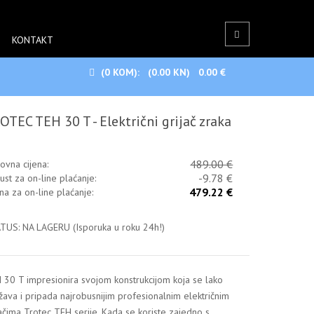
KONTAKT
(0
KOM):
(0.00 KN)
0.00 €
OTEC TEH 30 T - Električni grijač zraka
489.00 €
ovna cijena:
-9.78 €
ust za on-line plaćanje:
479.22 €
ena za on-line plaćanje:
TUS: NA LAGERU (Isporuka u roku 24h!)
 30 T impresionira svojom konstrukcijom koja se lako
žava i pripada najrobusnijim profesionalnim električnim
jačima Trotec TEH serije. Kada se koriste zajedno s