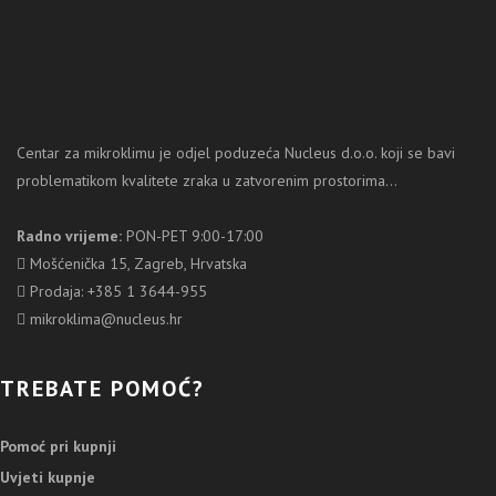
Centar za mikroklimu je odjel poduzeća Nucleus d.o.o. koji se bavi
problematikom kvalitete zraka u zatvorenim prostorima...
Radno vrijeme:
PON-PET 9:00-17:00
Mošćenička 15, Zagreb, Hrvatska
Prodaja: +385 1 3644-955
mikroklima@nucleus.hr
TREBATE POMOĆ?
Pomoć pri kupnji
Uvjeti kupnje