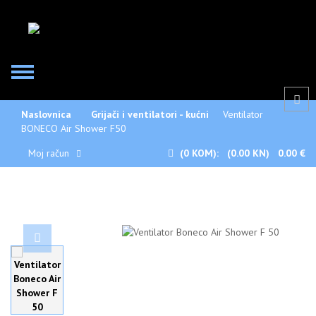
Naslovnica
Grijači i ventilatori - kućni
Ventilator
BONECO Air Shower F50
Moj račun
(0
KOM):
(0.00 KN)
0.00 €