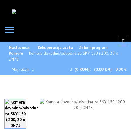
Naslovnica
Rekuperacija zraka
Zeleni program
Komore
Komora dovodno/odvodna za SKY 150 i 200, 20 x
DN75
Moj račun
(0
KOM):
(0.00 KN)
0.00 €