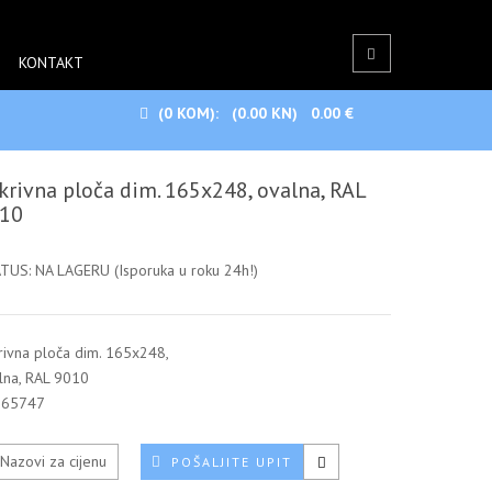
KONTAKT
(0
KOM):
(0.00 KN)
0.00 €
krivna ploča dim. 165x248, ovalna, RAL
10
TUS: NA LAGERU (Isporuka u roku 24h!)
rivna ploča dim. 165x248,
lna, RAL 9010
665747
Nazovi za cijenu
POŠALJITE UPIT