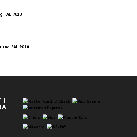
 I
NA
e