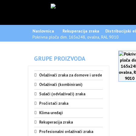
Naslovnica
Rekuperacija zraka
Distribucijski 
Pokrivna ploča dim. 165x248, ovalna, RAL 9010
GRUPE PROIZVODA
Ovlaživači zraka za domove i urede
Ovlaživači (kombinirani)
Sušači (odvlaživači) zraka
Pročistači zraka
Klima uređaji
Rekuperacija zraka
Profesionalni ovlaživači zraka