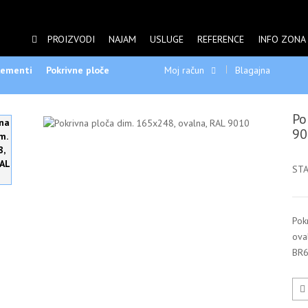
PROIZVODI
NAJAM
USLUGE
REFERENCE
INFO ZONA
elementi
Pokrivne ploče
Moj račun
Blagajna
Po
90
STA
Pok
ova
BR