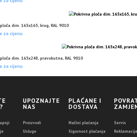
e za cijenu
 ploča dim. 165x165, krug, RAL 9010
e za cijenu
 ploča dim. 165x248, pravokutna, RAL 9010
e za cijenu
TE
UPOZNAJTE
PLAĆANE I
POVRAT
?
NAS
DOSTAVA
ZAMJE
upnji
Proizvodi
Načini plaćanja
Servis
je
Usluge
Sigurnost plaćanja
Reklamacij