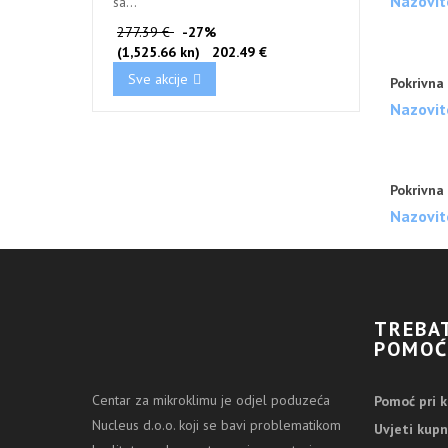
Nazovit
sa...
277.39 €
-27%
(1,525.66 kn)
202.49 €
Sve akcije
Pokrivna
Nazovit
Pokrivna
Nazovit
TREBA
POMOĆ
Centar za mikroklimu je odjel poduzeća
Pomoć pri k
Nucleus d.o.o. koji se bavi problematikom
Uvjeti kupn