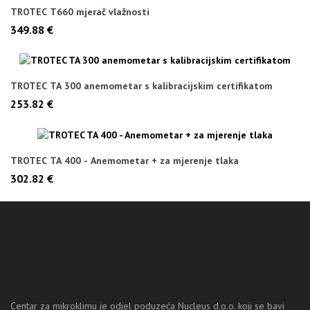
TROTEC T660 mjerač vlažnosti
349.88 €
TROTEC TA 300 anemometar s kalibracijskim certifikatom
253.82 €
TROTEC TA 400 - Anemometar + za mjerenje tlaka
302.82 €
Centar za mikroklimu je odjel poduzeća Nucleus d.o.o. koji se bavi