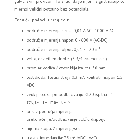
galvanskim prekidom: To znaći, da je mjerni signal nasuprot
mjernoj veličini potpuno bez potencijala.
Tehnički podaci u pregledu:
područje mjerenja struja: 0,01 A AC - 1000 A AC
područje mjerenja napon: 0 - 600 V (AC/DC)
područje mjerenja otpor: 0,01 ? - 20 m²
veliki, osvjetljen displej (3 3/4-znamenkast)
promjer vodiča / otvor kliješta: cca. 30 mm
test dioda: Testna struja 0,3 mA, kontrolni napon 1,5
VDC
zvuk protoka: pri podbacivanju <120 ispitna=""
struja="" 1="" ma="" li="">
prikaz područja mjerenja
prekoračenje/podbacivanje: „OL“ u displeju
mjerna stopa: 2 mjerenja/sec
ulazna impedancija: 7,8 m² (VDC i VAC)