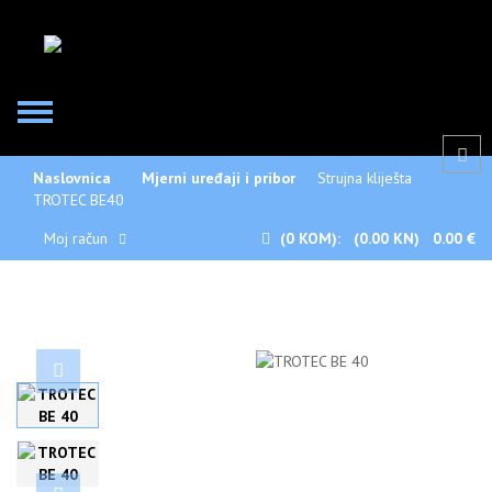
Naslovnica
Mjerni uređaji i pribor
Strujna kliješta
TROTEC BE40
Moj račun
(0
KOM):
(0.00 KN)
0.00 €