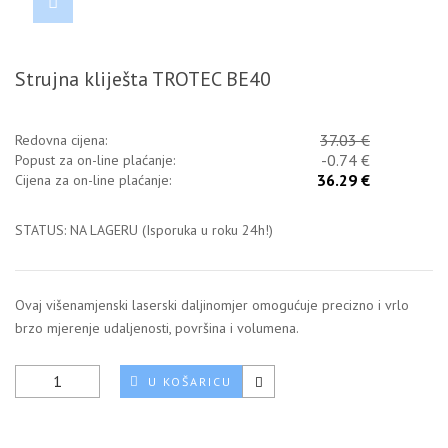
Strujna kliješta TROTEC BE40
37.03 €
Redovna cijena:
-0.74 €
Popust za on-line plaćanje:
36.29 €
Cijena za on-line plaćanje:
STATUS: NA LAGERU (Isporuka u roku 24h!)
Ovaj višenamjenski laserski daljinomjer omogućuje precizno i vrlo
brzo mjerenje udaljenosti, površina i volumena.
U KOŠARICU