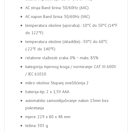
AC struja Band širina: 50/60Hz (AAC)
AC napon Band širina: 50/60Hz (VAC)
temperatura okoline (uporaba): -10°C do 50°C (14°F
do 122°F)
temperatura okoline (skladište): -30°C do 60°C
(-22°F do 140°F)
relativne vlažnosti zraka: 0% ~ maks. 85%
kategorija mjernog kruga / normiranje: CAT III 600V
/ IEC 61010
mikro okolina: Stupanj onečišćenja 2
baterija-tip: 2 x 1,5V AAA
automatsko samoisključivanje: nakon 15min bez
pokretanja
mjere: 229 x 80 x 48 mm
težina: 303 g