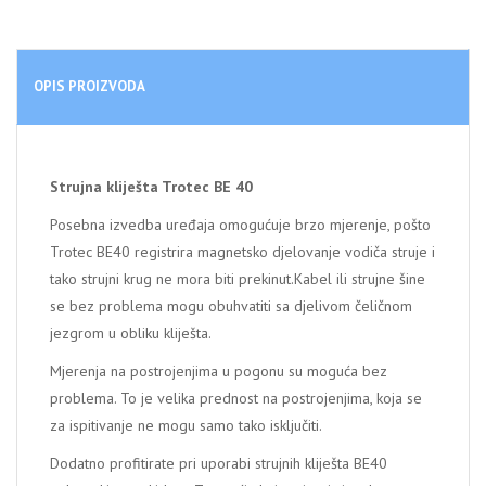
OPIS PROIZVODA
Strujna kliješta Trotec BE 40
Posebna izvedba uređaja omogućuje brzo mjerenje, pošto
Trotec BE40 registrira magnetsko djelovanje vodiča struje i
tako strujni krug ne mora biti prekinut.Kabel ili strujne šine
se bez problema mogu obuhvatiti sa djelivom čeličnom
jezgrom u obliku kliješta.
Mjerenja na postrojenjima u pogonu su moguća bez
problema. To je velika prednost na postrojenjima, koja se
za ispitivanje ne mogu samo tako isključiti.
Dodatno profitirate pri uporabi strujnih kliješta BE40