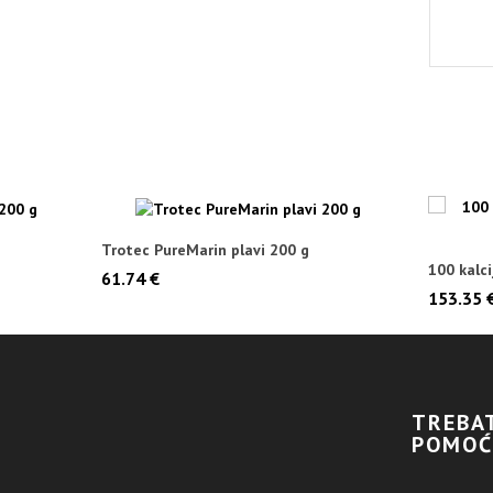
Trotec PureMarin plavi 200 g
100 kalc
61.74 €
mjernu j
153.35 
TREBA
POMOĆ