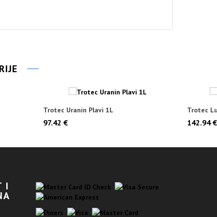
RIJE
Trotec Uranin Plavi 1L
Trotec L
97.42 €
142.94 
 I
NA