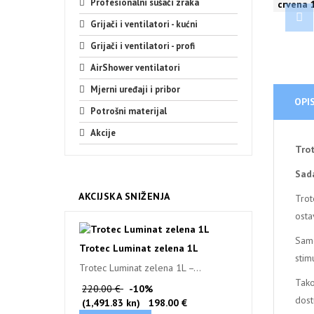
Profesionalni sušači zraka
Grijači i ventilatori - kućni
Grijači i ventilatori - profi
AirShower ventilatori
Mjerni uređaji i pribor
OPI
Potrošni materijal
Akcije
Trot
Sada
AKCIJSKA SNIŽENJA
Trot
osta
Samo
Trotec Luminat zelena 1L
stim
Trotec Luminat zelena 1L –...
Tako
220.00 €
-10%
dost
(1,491.83 kn)
198.00 €