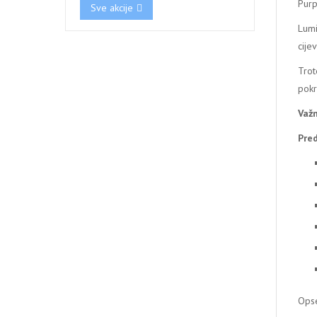
Purp
Sve akcije
Lumi
cije
Trot
pokr
Važn
Pred
Opse