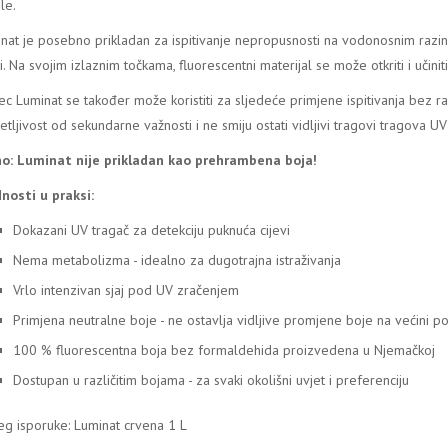
le.
nat je posebno prikladan za ispitivanje nepropusnosti na vodonosnim razinam
vi. Na svojim izlaznim točkama, fluorescentni materijal se može otkriti i učini
ec Luminat se također može koristiti za sljedeće primjene ispitivanja bez raz
etljivost od sekundarne važnosti i ne smiju ostati vidljivi tragovi tragova U
o: Luminat nije prikladan kao prehrambena boja!
nosti u praksi:
Dokazani UV tragač za detekciju puknuća cijevi
Nema metabolizma - idealno za dugotrajna istraživanja
Vrlo intenzivan sjaj pod UV zračenjem
Primjena neutralne boje - ne ostavlja vidljive promjene boje na većini po
100 % fluorescentna boja bez formaldehida proizvedena u Njemačkoj
Dostupan u različitim bojama - za svaki okolišni uvjet i preferenciju
g isporuke: Luminat crvena 1 L