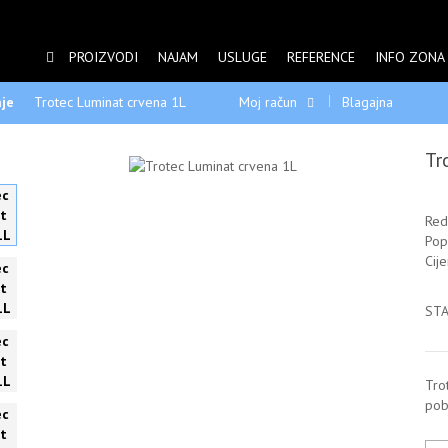
PROIZVODI
NAJAM
USLUGE
REFERENCE
INFO ZONA
je
Trotec Luminat crvena 1L
Moj račun
Blagajna
Tr
Red
Pop
Cij
STA
Tro
pob