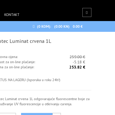
KONTAKT
(0
KOM):
(0.00 KN)
0.00 €
otec Luminat crvena 1L
259.00 €
ovna cijena:
-5.18 €
ust za on-line plaćanje:
253.82 €
ena za on-line plaćanje:
TUS: NA LAGERU (Isporuka u roku 24h!)
tec Luminat crvena 1L odgovarajuće fluorescentne boje za
uđivanje UV fluorescencije u otkrivanju curenja.