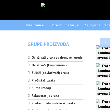
Naslovnica
Potrošni materijal
Za mjerne uređa
GRUPE PROIZVODA
Ovlaživači zraka za domove i urede
Ovlaživači (kombinirani)
Sušači (odvlaživači) zraka
Pročistači zraka
Klima uređaji
Rekuperacija zraka
Profesionalni ovlaživači zraka