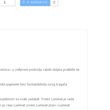
U KOŠARICU
izira i u vidljivom području valnih duljina praktički ne
ntni pigmenti bez formaldehida ovog tragača
vjetlinom za svaki zadatak. Trotec Luminat je sada
 je i kao Luminat crveni, Luminat plavi i Luminat