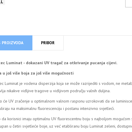
S PROIZVODA
PRIBOR
ec Luminat - dokazani UV tragač za otkrivanje pucanja cijevi.
 u još više boja za još više mogućnosti
ec Luminat je vodena disperzija koja se može razrijediti s vodom, ne metabol
vlja nikakve vidljive tragove u vidljivom području valnih duljina.
 će UV zračenje u optimalnom valnom rasponu uzrokovati da se luminisce
uliraju na maksimalnu fluorescenciju i postanu intenzivno svjetleći.
 da korisnici imaju optimalnu UV fluorescentnu boju s najboljom mogućom s
upan u četiri svjetleće boje, uz već etabliranu boju Luminat zeleni, dostupno