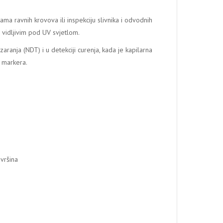
a ravnih krovova ili inspekciju slivnika i odvodnih
ti vidljivim pod UV svjetlom.
aranja (NDT) i u detekciji curenja, kada je kapilarna
V markera.
vršina