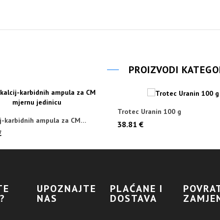
PROIZVODI KATEGO
Trotec Uranin 100 g
ij-karbidnih ampula za CM
38.81 €
edinicu
€
TE
UPOZNAJTE
PLAĆANE I
POVRAT
?
NAS
DOSTAVA
ZAMJE