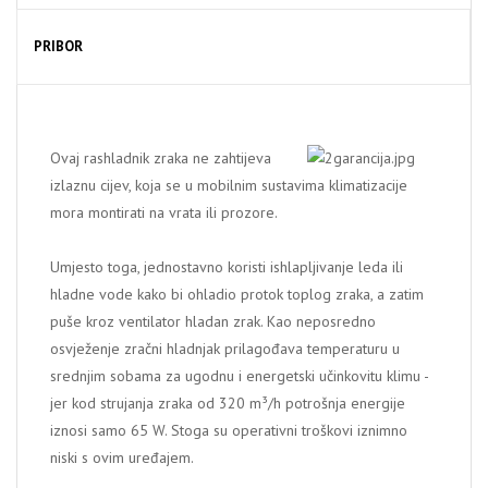
PRIBOR
Ovaj rashladnik zraka ne zahtijeva
izlaznu cijev, koja se u mobilnim sustavima klimatizacije
mora montirati na vrata ili prozore.
Umjesto toga, jednostavno koristi ishlapljivanje leda ili
hladne vode kako bi ohladio protok toplog zraka, a zatim
puše kroz ventilator hladan zrak. Kao neposredno
osvježenje zračni hladnjak prilagođava temperaturu u
srednjim sobama za ugodnu i energetski učinkovitu klimu -
jer kod strujanja zraka od 320 m³/h potrošnja energije
iznosi samo 65 W. Stoga su operativni troškovi iznimno
niski s ovim uređajem.