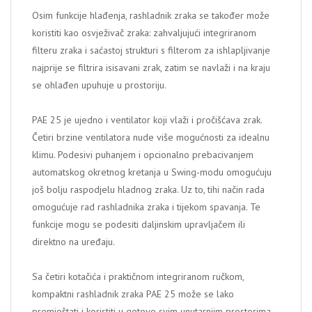
Osim funkcije hlađenja, rashladnik zraka se također može
koristiti kao osvježivač zraka: zahvaljujući integriranom
filteru zraka i saćastoj strukturi s filterom za ishlapljivanje
najprije se filtrira isisavani zrak, zatim se navlaži i na kraju
se ohlađen upuhuje u prostoriju.
PAE 25 je ujedno i ventilator koji vlaži i pročišćava zrak.
Četiri brzine ventilatora nude više mogućnosti za idealnu
klimu. Podesivi puhanjem i opcionalno prebacivanjem
automatskog okretnog kretanja u Swing-modu omogućuju
još bolju raspodjelu hladnog zraka. Uz to, tihi način rada
omogućuje rad rashladnika zraka i tijekom spavanja. Te
funkcije mogu se podesiti daljinskim upravljačem ili
direktno na uređaju.
Sa četiri kotačića i praktičnom integriranom ručkom,
kompaktni rashladnik zraka PAE 25 može se lako
premještati i koristiti u gotovo svim unutarnjim prostorima -