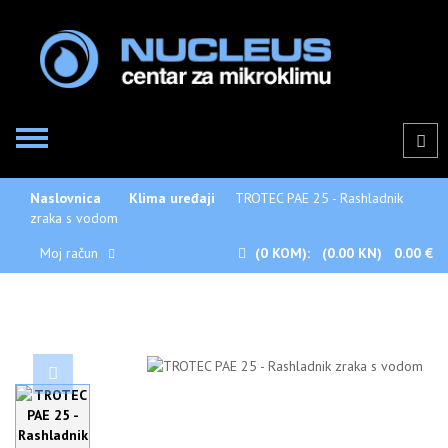
Naslovnica
Klima uređaji
TROTEC PAE 25 - Rashladnik
zraka s vodom
Moj račun
(0
KOM):
(0.00 KN)
0.00 €