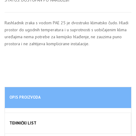
STATUS: DOSTUPAN PO NARUDŽBI
Rashladnik zraka s vodom PAE 25 je dvostruko klimatsko čudo. Hladi
prostor do ugodnih temperatura i u suprotnosti s uobičajenim klima
uređajima nema potrebe za kemijsko hlađenje, ne zauzima puno
prostora i ne zahtijeva komplicirane instalacije.
OPIS PROIZVODA
TEHNIČKI LIST