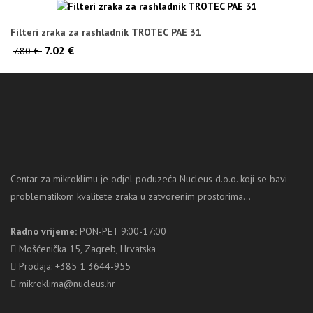
Filteri zraka za rashladnik TROTEC PAE 31
7.02 €
7.80 €
Centar za mikroklimu je odjel poduzeća Nucleus d.o.o. koji se bavi
problematikom kvalitete zraka u zatvorenim prostorima...
Radno vrijeme:
PON-PET 9:00-17:00
Mošćenička 15, Zagreb, Hrvatska
Prodaja: +385 1 3644-955
mikroklima@nucleus.hr