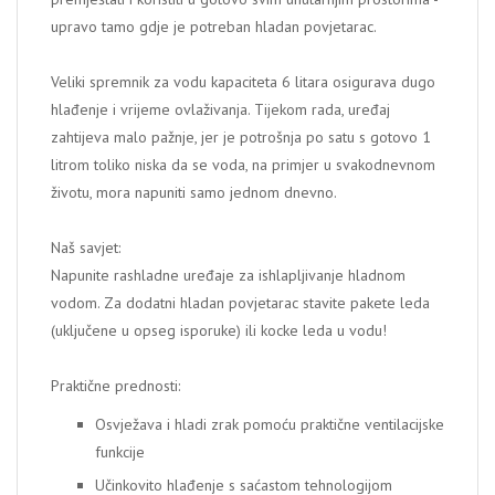
upravo tamo gdje je potreban hladan povjetarac.
Veliki spremnik za vodu kapaciteta 6 litara osigurava dugo
hlađenje i vrijeme ovlaživanja. Tijekom rada, uređaj
zahtijeva malo pažnje, jer je potrošnja po satu s gotovo 1
litrom toliko niska da se voda, na primjer u svakodnevnom
životu, mora napuniti samo jednom dnevno.
Naš savjet:
Napunite rashladne uređaje za ishlapljivanje hladnom
vodom. Za dodatni hladan povjetarac stavite pakete leda
(uključene u opseg isporuke) ili kocke leda u vodu!
Praktične prednosti:
Osvježava i hladi zrak pomoću praktične ventilacijske
funkcije
Učinkovito hlađenje s saćastom tehnologijom