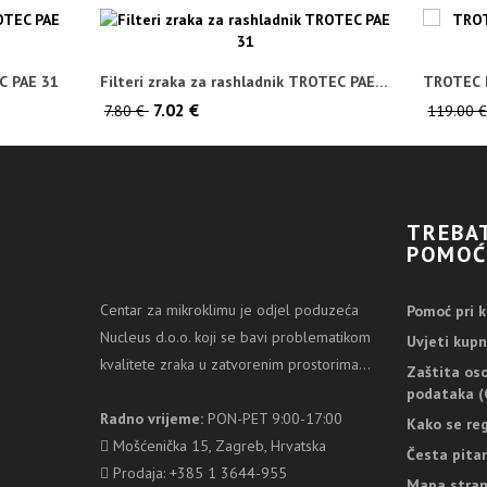
C PAE 31
Filteri zraka za rashladnik TROTEC PAE
TROTEC P
31
vodom
7.02 €
7.80 €
119.00 
TREBA
POMOĆ
Centar za mikroklimu je odjel poduzeća
Pomoć pri k
Nucleus d.o.o. koji se bavi problematikom
Uvjeti kupn
kvalitete zraka u zatvorenim prostorima...
Zaštita os
podataka (
Radno vrijeme:
PON-PET 9:00-17:00
Kako se reg
Mošćenička 15, Zagreb, Hrvatska
Česta pita
Prodaja: +385 1 3644-955
Mapa stran