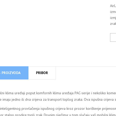
Air
izm
izm
zra
S PROIZVODA
PRIBOR
lni klima uređaji poput komfornih klima uređaja PAC-serije i nekoliko komer
je imaju jedno ili dva crijeva za transport toplog zraka. Ova ispušna crijev
inteligentnog provlačenja ispušnog crijeva kroz prozor korištenje prijenosn
or stalno prodire topli zrak. Drugim riječima: u tom slučaju vaš mobilni klima