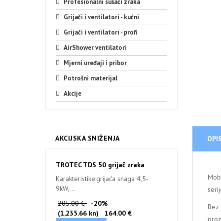
Profesionalni sušači zraka
Grijači i ventilatori - kućni
Grijači i ventilatori - profi
AirShower ventilatori
Mjerni uređaji i pribor
Potrošni materijal
Akcije
AKCIJSKA SNIŽENJA
OPI
TROTEC TDS 50 grijač zraka
Mobi
Karakteristike:grijaća snaga 4,5-
9kW,...
seri
205.00 €
-20%
Bez 
(1,235.66 kn)
164.00 €
proz