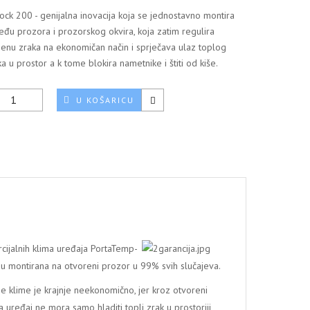
Lock 200 - genijalna inovacija koja se jednostavno montira
eđu prozora i prozorskog okvira, koja zatim regulira
jenu zraka na ekonomičan način i sprječava ulaz toplog
ka u prostor a k tome blokira nametnike i štiti od kiše.
U KOŠARICU
cijalnih klima uređaja PortaTemp-
a su montirana na otvoreni prozor u 99% svih slučajeva.
e klime je krajnje neekonomično, jer kroz otvoreni
 uređaj ne mora samo hladiti topli zrak u prostoriji,