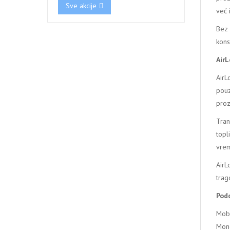
Sve akcije
već i
Bez 
kons
AirL
AirL
pou
proz
Tran
topl
vrem
AirL
trag
Podo
Mobi
Mono