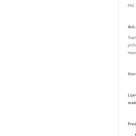
PAC
AirL
Supr
prič
nepr
Uos
Lije
mak
Pred