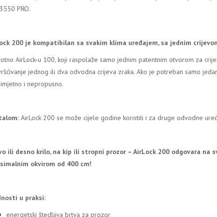
 3550 PRO.
ock 200 je kompatibilan sa svakim klima uređajem, sa jednim crijevom 
otno AirLock-u 100, koji raspolaže samo jednim patentnim otvorom za crije
vršćivanje jednog ili dva odvodna crijeva zraka. Ako je potreban samo jedan
imjetno i nepropusno.
talom:
AirLock 200 se može cijele godine koristiti i za druge odvodne uređ
vo ili desno krilo, na kip ili stropni prozor – AirLock 200 odgovara na
simalnim okvirom od 400 cm!
nosti u praksi:
energetski štedljiva brtva za prozor