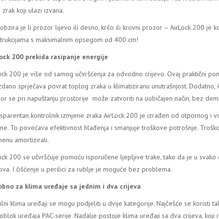
 zrak koji ulazi izvana.
obzira je li prozor lijevo ili desno, krilo ili krovni prozor – AirLock 200 j
trukcijama s maksimalnim opsegom od 400 cm!
ock 200 prekida rasipanje energije
ock 200 je više od samog učvršćenja za odvodno crijevo. Ovaj praktični pom
zdano
sprječava povrat toplog zraka u klimatiziranu unutrašnjost. Dodatno, 
or se pri napuštanju prostorije može zatvoriti na uobičajen način, bez dem
sparentan kontrolnik izmjene zraka AirLock 200 je izrađen od otpornog i
ine. To povećava efektivnost hlađenja i smanjuje troškove potrošnje. Trošk
enu amortizirali.
ock 200 se učvršćuje pomoću isporučene ljepljive trake, tako da je u svak
ova. I čišćenje u perilici za rublje je moguće bez problema.
bno za klima uređaje sa jednim i dva crijeva
lni klima uređaji se mogu podjeliti u dvije kategorije. Najčešće se koristi ta
blok uređaja PAC-serije. Nadalje postoje klima uređaji sa dva crijeva, koji 