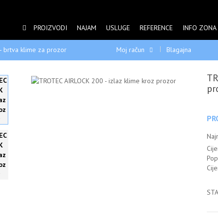
PROIZVODI
NAJAM
USLUGE
REFERENCE
INFO ZONA
 brtva klime za prozor
Moj račun
Blagajna
TR
pr
PR
Naj
Cije
Pop
Cij
STA