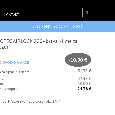
KONTAKT
(0
KOM):
(0.00 KN)
0.00 €
OTEC AIRLOCK 200 - brtva klime za
ozor
-10.00 €
OIZVOD NA AKCIJI!
34.38 €
niža cijena 30 dana:
34.38 €
na:
-10.00 €
ust:
24.38 €
ena s popustom:
TUS: NA LAGERU (Isporuka u roku 24h!)