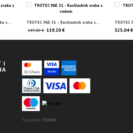
ka s
TROTEC PAE 31 - Rashladnik zraka s
TROTEC P
vodom
uređaj
119.20 €
325.04 
149.00 €
 I
NA
e
Tečaj €/kn:
7,53450