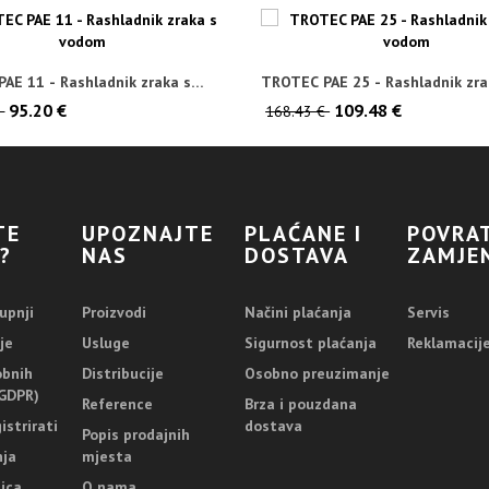
AE 11 - Rashladnik zraka s
TROTEC PAE 25 - Rashladnik zra
vodom
95.20 €
109.48 €
€
168.43 €
TE
UPOZNAJTE
PLAĆANE I
POVRAT
?
NAS
DOSTAVA
ZAMJE
upnji
Proizvodi
Načini plaćanja
Servis
je
Usluge
Sigurnost plaćanja
Reklamacij
obnih
Distribucije
Osobno preuzimanje
GDPR)
Reference
Brza i pouzdana
istrirati
dostava
Popis prodajnih
nja
mjesta
ica
O nama