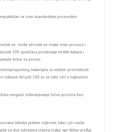
e kompatibilan sa svim standardnim prozorskim
oćnik se može učvrstiti na svaku vrstu prozora i
AirLock 200 sprječava prodiranje mrskih kukaca i
ontaže brtve za prozor.
 vodonepropusnog materijala sa niskom provodnosti
ovi nabave AirLock 200 su se tako već u najkraćem
o doba moguće odstranjivanje brtve prozora bez
kozvana tehnika jednim crijevom, tako i pri većini
rade sa dva odvojena crijeva zraka, npr. klima uređaj