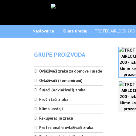
Naslovnica
Klima uređaji
TROTEC AIRLOCK 200 -
GRUPE PROIZVODA
Ovlaživači zraka za domove i urede
Ovlaživači (kombinirani)
Sušači (odvlaživači) zraka
Pročistači zraka
Klima uređaji
Rekuperacija zraka
Profesionalni ovlaživači zraka